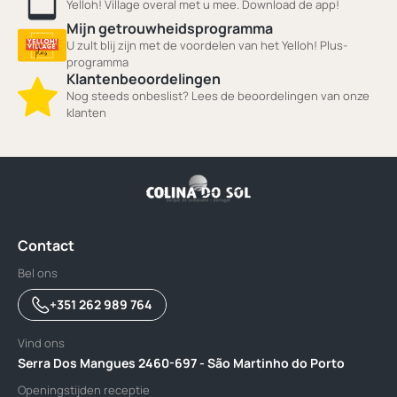
Yelloh! Village overal met u mee. Download de app!
Mijn getrouwheidsprogramma
U zult blij zijn met de voordelen van het Yelloh! Plus-
programma
Klantenbeoordelingen
Nog steeds onbeslist? Lees de beoordelingen van onze
klanten
Contact
Bel ons
+351 262 989 764
Vind ons
Serra Dos Mangues 2460-697 - São Martinho do Porto
Openingstijden receptie