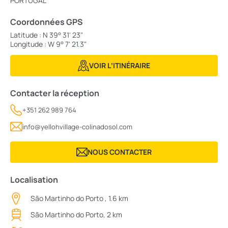
PORTUGAL
Coordonnées GPS
Latitude : N 39° 31' 23"
Longitude : W 9° 7' 21.3"
VOIR LʼITINÉRAIRE
Contacter la réception
+351 262 989 764
info@yellohvillage-colinadosol.com
NOUS CONTACTER
Localisation
São Martinho do Porto , 1.6 km
São Martinho do Porto, 2 km