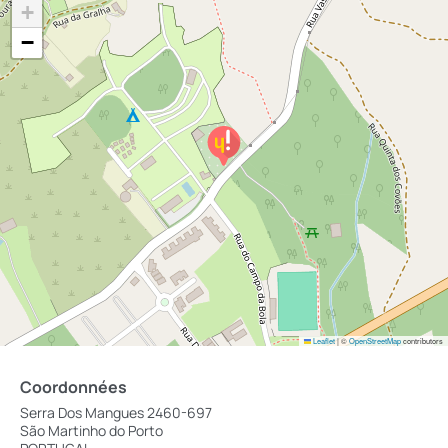
+
−
Leaflet
|
©
OpenStreetMap
contributors
Coordonnées
Serra Dos Mangues 2460-697
São Martinho do Porto