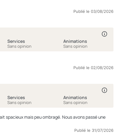
ujours
s sont bien respectés. L’espace spa sans enfant est un
Publié le 03/08/2026
 très agréable avec une carte de plats et de boissons de
: Il serait
du camping. Aménagement du terrain
ger un deuxième terrain, pour mieux répartir les enfants et
Services
Animations
où tout est fait pour que les vacanciers se sentent bien.
Sans opinion
Sans opinion
Publié le 02/08/2026
Services
Animations
Sans opinion
Sans opinion
Publié le 31/07/2026