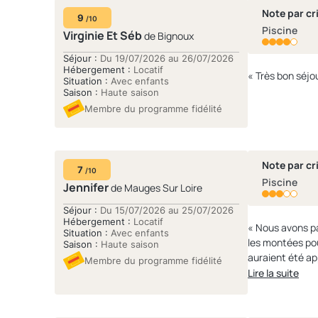
Note par cri
9
/10
Piscine
Virginie Et Séb
de Bignoux
Séjour :
Du 19/07/2026 au 26/07/2026
Hébergement :
Locatif
Situation :
Avec enfants
Saison :
Haute saison
Membre du programme fidélité
Note par cri
7
/10
Piscine
Jennifer
de Mauges Sur Loire
Séjour :
Du 15/07/2026 au 25/07/2026
Hébergement :
Locatif
« Nous avons pa
Situation :
Avec enfants
les montées pou
Saison :
Haute saison
auraient été ap
Membre du programme fidélité
voiture près du 
Lire la suite