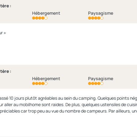
tère :
Hébergement
Paysagisme
« Très bon séjour »
tère :
Hébergement
Paysagisme
ssé 10 jours plutôt agréables au sein du camping. Quelques points nég
r aller au mobilhome sont raides. De plus, quelques ustensiles de cuisi
préciables car trop peu au vue du nombre de campeurs. Par ailleurs, un
mobilhome. A part cela, l'équipe d'animation était top, le restaurant tr