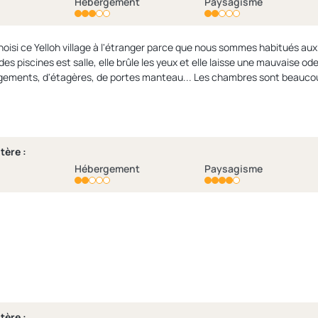
Hébergement
Paysagisme
 ce Yelloh village à l'étranger parce que nous sommes habitués aux séjours dans cette ch
ements, d'étagères, de portes manteau... Les chambres sont beaucoup 
ué sur le site internet que le lit deux places est un 140x190cm arrivés
e et le personnel est bienveillant, mais pour un 3 étoiles il y a encore des
améliorations à faire. »
tère :
Hébergement
Paysagisme
tère :