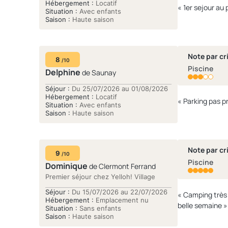
Hébergement :
Locatif
camping est très sécurisé
« 1er sejour au
Situation :
Avec enfants
très propres et
Saison :
Haute saison
plus que nous a
grande qualité. Quelque
judicieux d'ajoute
Note par cri
multisport : Il 
8
/10
Piscine
éviter la satura
Delphine
de Saunay
Nous recommand
Séjour :
Du 25/07/2026 au 01/08/2026
Hébergement :
Locatif
« Parking pas p
Situation :
Avec enfants
Saison :
Haute saison
Note par cri
9
/10
Piscine
Dominique
de Clermont Ferrand
Premier séjour chez Yelloh! Village
Séjour :
Du 15/07/2026 au 22/07/2026
« Camping très agréable, plutôt calme, très propre. Notre emplacement pour tente 
Hébergement :
Emplacement nu
belle semaine »
Situation :
Sans enfants
Saison :
Haute saison