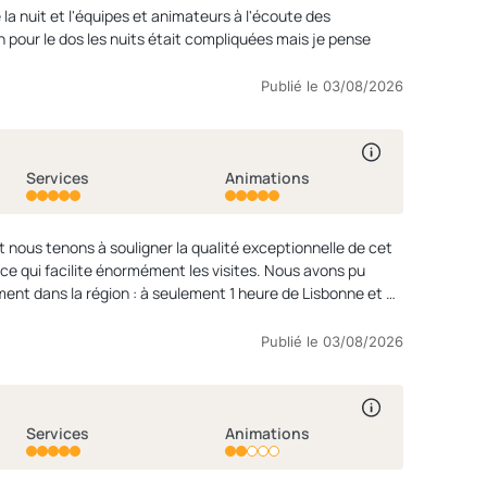
la nuit et l'équipes et animateurs à l'écoute des
n pour le dos les nuits était compliquées mais je pense
Publié le 03/08/2026
Services
Animations
et nous tenons à souligner la qualité exceptionnelle de cet
ce qui facilite énormément les visites. Nous avons pu
ment dans la région : à seulement 1 heure de Lisbonne et 2
 ou des sites incontournables comme Fátima et Sintra.
oujours bien achalandée, complète. La boulangerie est top.
Publié le 03/08/2026
uve à seulement 2 minutes en voiture, ce qui est très
chines à laver de grande capacité sont très fonctionnelles
Services
Animations
la douche et de l'évier, ce qui entraîne quelques