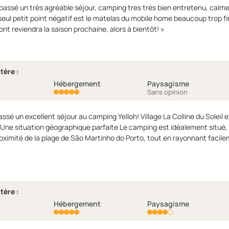
 passé un très agréable séjour, camping tres très bien entretenu, calme 
seul petit point négatif est le matelas du mobile home beaucoup trop fi
ont reviendra la saison prochaine, alors à bientôt! »
tère :
Hébergement
Paysagisme
Sans opinion
ssé un excellent séjour au camping Yelloh! Village La Colline du Soleil 
Une situation géographique parfaite Le camping est idéalement situé, 
proximité de la plage de São Martinho do Porto, tout en rayonnant facile
, c'est le point de chute parfait pour découvrir les grands monastères
iment simple. De plus, pour le quotidien, la supérette du camping est t
n supermarché (pratique pour l'essence et les grosses courses) se tro
té et entretien : L'établissement est impeccable. Le terrain est entretenu quotidiennement.
itaires, tout comme la laverie, sont d'une propreté exemplaire. Les ma
tère :
ls, un vrai confort. Nous avons toutefois noté un
Hébergement
Paysagisme
iveau de la stabilité du local, avec une pente mal orientée au niveau de 
inappropriés. Mais rien de grave. Accueil et sécurité : L'équipe est agréable et donne de très bons conseils. Le