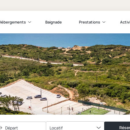
Hébergements
Baignade
Prestations
Activ
Réser
Départ
Locatif