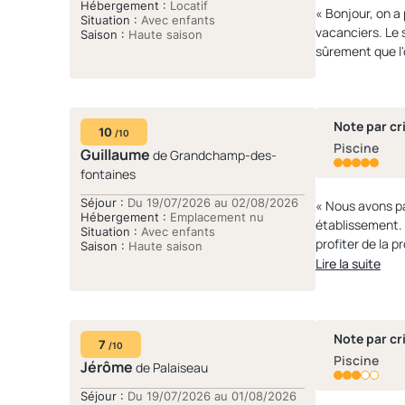
Hébergement :
Locatif
« Bonjour, on a
Situation :
Avec enfants
vacanciers. Le 
Saison :
Haute saison
sûrement que l'
Note par cri
10
/10
Piscine
Guillaume
de Grandchamp-des-
fontaines
Séjour :
Du 19/07/2026 au 02/08/2026
« Nous avons pa
Hébergement :
Emplacement nu
établissement. 
Situation :
Avec enfants
profiter de la 
Saison :
Haute saison
heures de Porto
Lire la suite
L'accès est vra
En complément u
confortable. Confort et services de qualité Propre
Les espaces san
Note par cri
7
/10
et lavent parfaitement. Emplacements : Nous avions un emplacement avec sanitaires individue
Piscine
Jérôme
de Palaiseau
petit souci au n
écoulements d'eau à des endroits 
Séjour :
Du 19/07/2026 au 01/08/2026