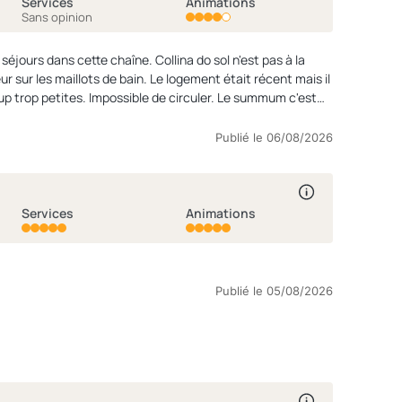
Services
Animations
Sans opinion
aîne. Collina do sol n'est pas à la
trop petites. Impossible de circuler. Le summum c'est
 sur place, nous découvrons un 180x200. Évidemment nous
Publié le 06/08/2026
Services
Animations
Publié le 05/08/2026