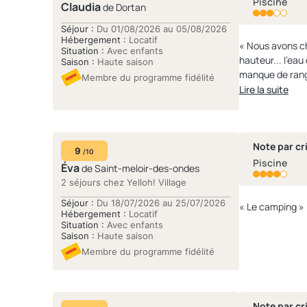
Piscine
Claudia
de Dortan
Séjour :
Du 01/08/2026 au 05/08/2026
Hébergement :
Locatif
« Nous avons choisi
Situation :
Avec enfants
hauteur... l'eau des piscines est salle, elle brûle les yeux et elle laisse une mauvaise odeur sur les maillots de bain. Le logement était récent mais il
Saison :
Haute saison
manque de rang
Membre du programme fidélité
qu'il est indiq
Lire la suite
avions un drap housse en 140x190 ! L'accueil est sympathiqu
Note par cri
9
/10
Piscine
Éva
de Saint-meloir-des-ondes
2 séjours chez Yelloh! Village
Séjour :
Du 18/07/2026 au 25/07/2026
« Le camping »
Hébergement :
Locatif
Situation :
Avec enfants
Saison :
Haute saison
Membre du programme fidélité
Note par cri