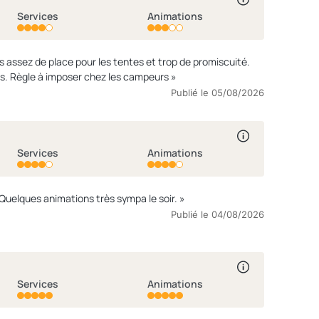
Services
Animations
as assez de place pour les tentes et trop de promiscuité.
Des campeurs qui apres 11h30 ne respectent pas la tranquillité et le sommeil des autres. Règle à imposer chez les campeurs »
Publié le 05/08/2026
Services
Animations
« Camping très sympa, escarpe et venteux, mais on s’y sent bien, c’est paisible et joli. Quelques animations très sympa le soir. »
Publié le 04/08/2026
Services
Animations