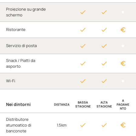
Proiezione su grande
schermo
Ristorante
Servizio di posta
Snack / Piatti da
asporto
Wi-Fi
A
BASSA
ALTA
Nei dintorni
DISTANZA
PAGAME
STAGIONE
STAGIONE
NTO
Distributore
atumoatico di
1.5km
banconote