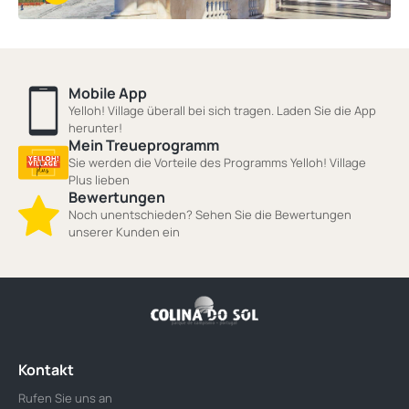
Mobile App
Yelloh! Village überall bei sich tragen. Laden Sie die App
herunter!
Mein Treueprogramm
Sie werden die Vorteile des Programms Yelloh! Village
Plus lieben
Bewertungen
Noch unentschieden? Sehen Sie die Bewertungen
unserer Kunden ein
Kontakt
Rufen Sie uns an