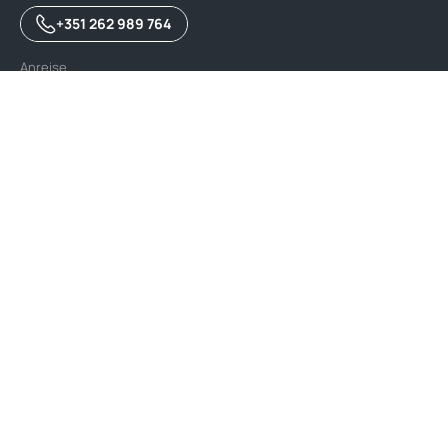
+351 262 989 764
Anreise
Serra Dos Mangues 2460-697 - São Martinho do Porto
Öffnungszeiten der Rezeption
Öffnet um 9 Uhr und schließt um 18 Uhr in der Nebensaison
und von 8 bis 20 Uhr in der Hochsaison.
Schreiben Sie uns
info@yellohvillage-colinadosol.com
Kundenservice
FAQ
Finden Sie meine Buchung
Kundenservice
Beschwerdebuch