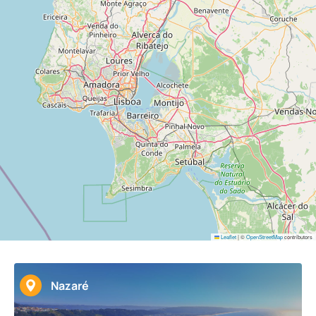
Leaflet
|
©
OpenStreetMap
contributors
Nazaré